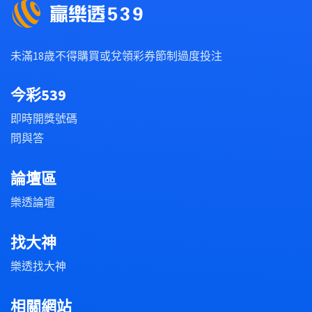
未滿18歲不得購買或兌領彩券節制過度投注
今彩539
即時開獎號碼
問與答
論壇區
樂透論壇
找大神
樂透找大神
相關網站