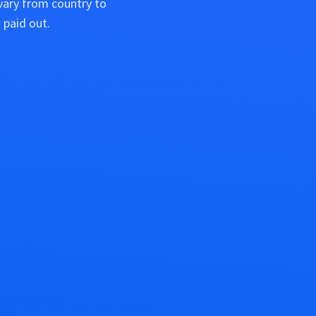
vary from country to
 paid out.