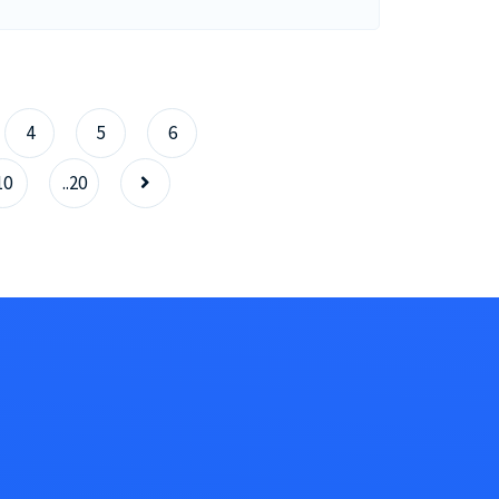
4
5
6
10
..20