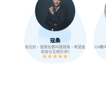
寇桑
各位好，我朋友都叫我寇桑，希望能
539
和各位互相交流!!