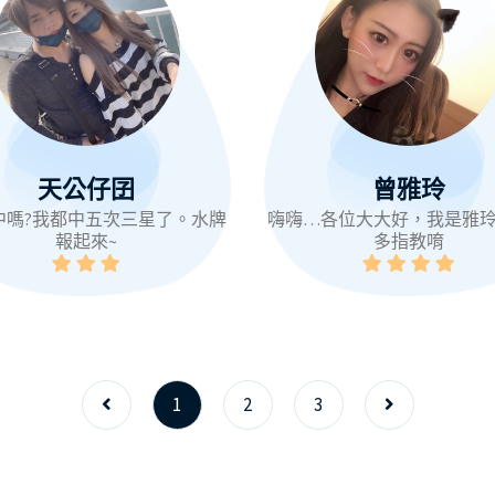
天公仔囝
曾雅玲
難中嗎?我都中五次三星了。水牌
嗨嗨…各位大大好，我是雅
報起來~
多指教唷
1
2
3