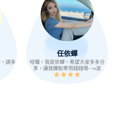
任依蟬
玲，請多
哈囉，我是依蟬，希望大家多多分
享，讓我賺點零用錢錢唷~~o波