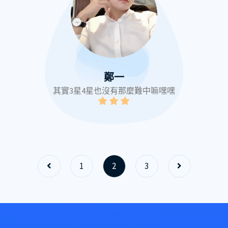
鄭一
其實3星4星也沒有那麼難中嘛嘿嘿
1
2
3