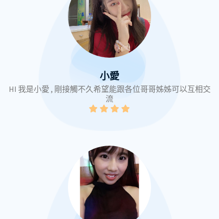
小愛
HI 我是小愛 , 剛接觸不久希望能跟各位哥哥姊姊可以互相交
流