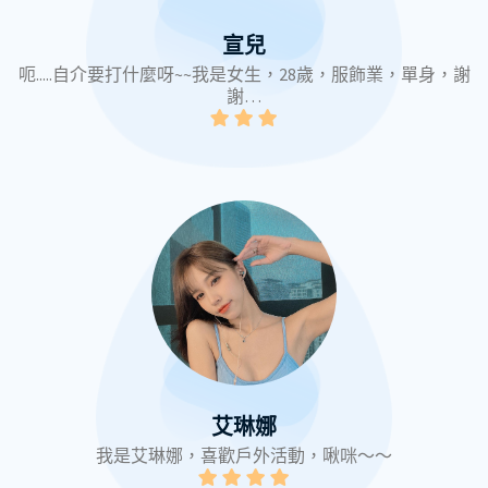
宣兒
呃.....自介要打什麼呀~~我是女生，28歲，服飾業，單身，謝
謝…
艾琳娜
我是艾琳娜，喜歡戶外活動，啾咪～～